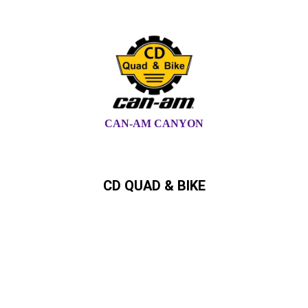
CAN-AM CANYON
CD QUAD & BIKE
Can-Am,Quad, ATV,,SSV,
Ryker,Spyder Can-Am Händler in
Schleswig-Holstein und
Hamburg