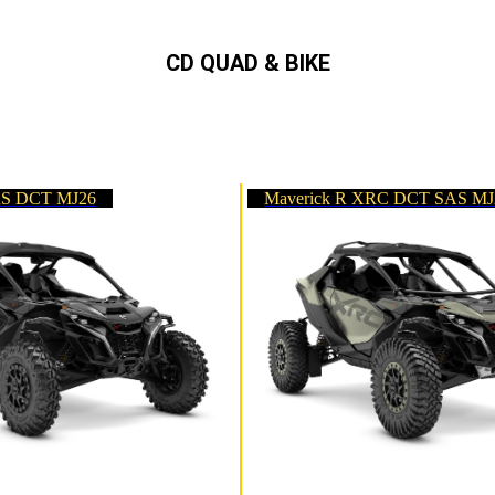
CD QUAD & BIKE
Can-Am,Quad, ATV,,SSV,
Ryker,Spyder Can-Am Händler in Schleswig-Holstein und Hamburg
RS DCT MJ26
Maverick R XRC DCT SAS MJ