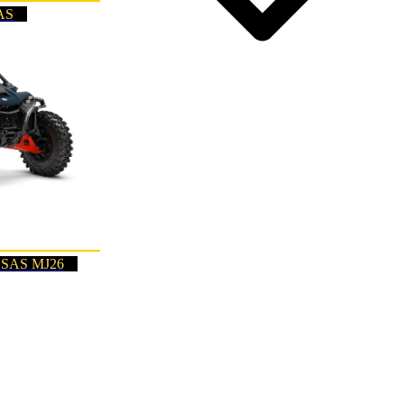
AS
 SAS MJ26