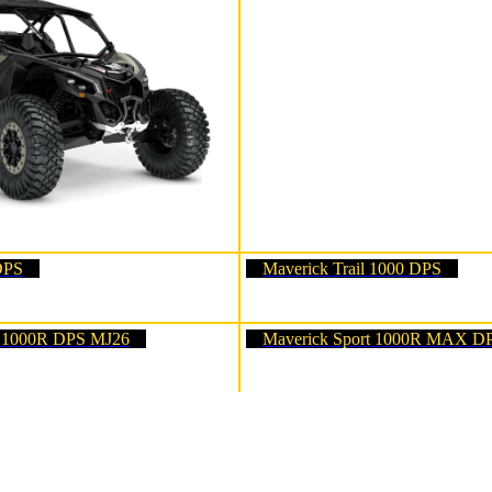
DPS
Maverick Trail 1000 DPS
t 1000R DPS MJ26
Maverick Sport 1000R MAX D