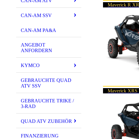
CAN-AM ATV
Maverick R X
CAN-AM SSV
CAN-AM PA&A
ANGEBOT
ANFORDERN
KYMCO
GEBRAUCHTE QUAD
ATV SSV
Maverick XRS 
GEBRAUCHTE TRIKE /
3-RAD
QUAD ATV ZUBEHÖR
FINANZIERUNG