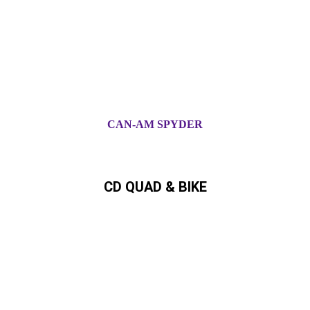
CAN-AM SPYDER
CD QUAD & BIKE
Can-Am,Quad, ATV,,SSV,
Ryker,Spyder Can-Am Händler in
Schleswig-Holstein und
Hamburg