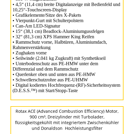
• 4,5“ (11,4 cm) breite Digitalanzeige mit Bedienfeld und
10,25“-Touchscreen-Display
• Grafikelemente/Sitze des X-Pakets
• Vierpunkt-Gurt mit Schulterpolstern
• Can-Am LED-Signatur
• 15“ (38,1 cm) Beadlock-Aluminiumgussfelgen
• 32“ (81,3 cm) XPS Hammer King Reifen
• Rammschutz vorne, Halbtüren, Aluminiumdach,
Rahmenverstärkung
• Zughaken vorne
• Seilwinde (2.041 kg Zugkraft) mit Synthetikseil
• Unterbodenschutz aus PE-HMW unter dem
Differenzial und dem Rammschutz
• Querlenker oben und unten aus PE-HMW
• Schwellerschutzrohre aus PE-UHMW
• Digital kodiertes Hochfrequenz-(RF)-Sicherheitssystem
(D.E.S.S.™) mit Start/Stopp-Taste
Rotax ACE (Advanced Combustion Efficiency) Motor,
900 cm³, Dreizylinder mit Turbolader,
flüssigkeitsgekühlt mit integriertem Zwischenkühler
und Donaldson Hochleistungsfilter