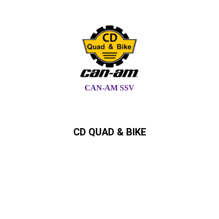
CAN-AM SSV
CD QUAD & BIKE
Can-Am,Quad, ATV,,SSV,
Ryker,Spyder Can-Am Händler in
Schleswig-Holstein und
Hamburg