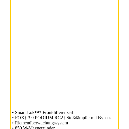
• Smart-Lok™* Frontdifferenzial
• FOX† 3.0 PODIUM RC2† Stoßdämpfer mit Bypass
• Riemenüberwachungssystem
• 850 W-Magnetzünder