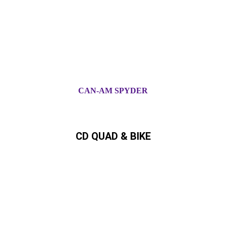
CAN-AM SPYDER
CD QUAD & BIKE
Can-Am,Quad, ATV,,SSV,
Ryker,Spyder Can-Am Händler in
Schleswig-Holstein und
Hamburg