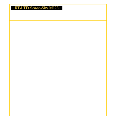
RT-LTD Sea-to-Sky MJ23