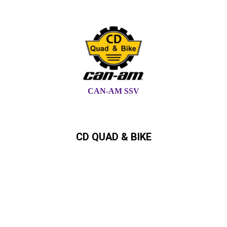
CAN-AM SSV
CD QUAD & BIKE
Can-Am,Quad, ATV,,SSV,
Ryker,Spyder Can-Am Händler in
Schleswig-Holstein und
Hamburg