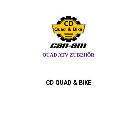
QUAD ATV ZUBEHÖR
CD QUAD & BIKE
Can-Am,Quad, ATV,,SSV,
Ryker,Spyder Can-Am Händler in
Schleswig-Holstein und
Hamburg