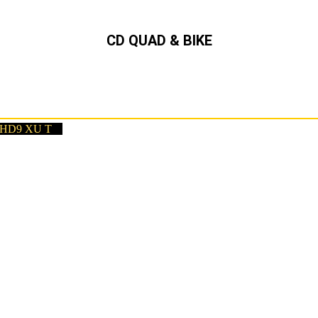
CD QUAD & BIKE
Can-Am,Quad, ATV,,SSV,
Ryker,Spyder Can-Am Händler in Schleswig-Holstein und Hamburg
/ HD9 XU T